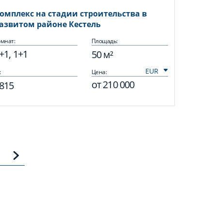
омплекс на стадии строительства в
азвитом районе Кестель
мнат:
Площадь:
+1, 1+1
50 м²
:
Цена:
от
210 000
815