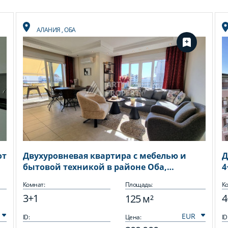
АЛАНИЯ
,
ОБА
от
Двухуровневая квартира с мебелью и
Д
бытовой техникой в районе Оба,
4
планировка 3+1, 125м2
Комнат:
Площадь:
Ко
3+1
4
125 м²
ID:
Цена:
ID