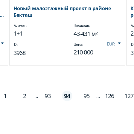
Новый малоэтажный проект в районе
К
о
Бекташ
р
Комнат:
Площадь:
Ко
1+1
2
43-431 м²
ID:
Цена:
ID
210 000
3968
3
1
2
93
94
95
126
127
...
...