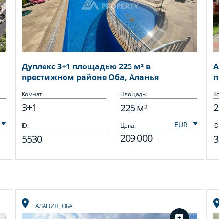
Дуплекс 3+1 площадью 225 м² в
А
престижном районе Оба, Аланья
п
Комнат:
Площадь:
Ко
3+1
2
225 м²
ID:
Цена:
ID
209 000
5530
3
АЛАНИЯ
,
ОБА