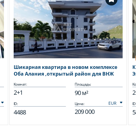
Шикарная квартира в новом комплексе
К
Оба Алания ,открытый район для ВНЖ
Э
А
Комнат:
Площадь:
Ко
2+1
2
90 м²
ID:
Цена:
ID
209 000
4488
5