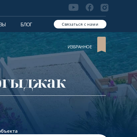
ВЫ
БЛОГ
Связаться с нами
ИЗБРАННОЕ
ргыджак
объекта