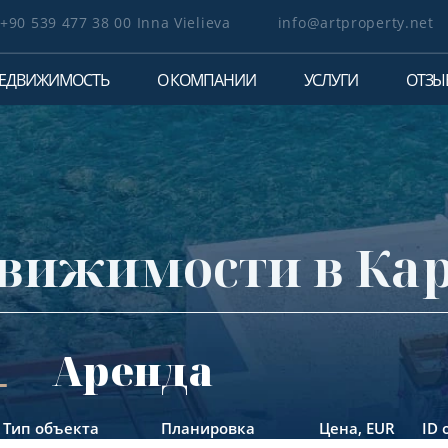
+90 539 477 38 00 Inna Vielieva
info@artproperty.net
ЕДВИЖИМОСТЬ
О КОМПАНИИ
УСЛУГИ
ОТЗЫ
вижимости в Ка
Аренда
Тип объекта
Планировка
Цена,
EUR
ID 