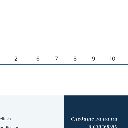
2
6
7
8
9
10
...
Cледите за нами
elieva
в соцсетях
Kendisever