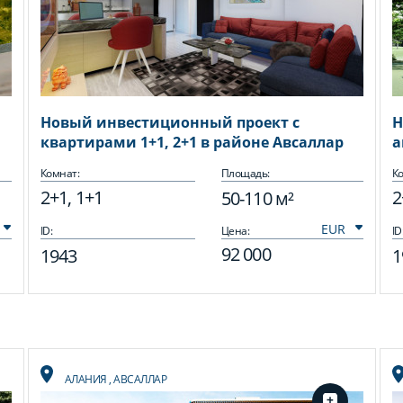
Новый инвестиционный проект c
Н
квартирами 1+1, 2+1 в районе Авсаллар
а
А
Комнат:
Площадь:
Ко
2+1, 1+1
2
50-110 м²
ID:
Цена:
ID
92 000
1943
1
АЛАНИЯ
,
АВСАЛЛАР