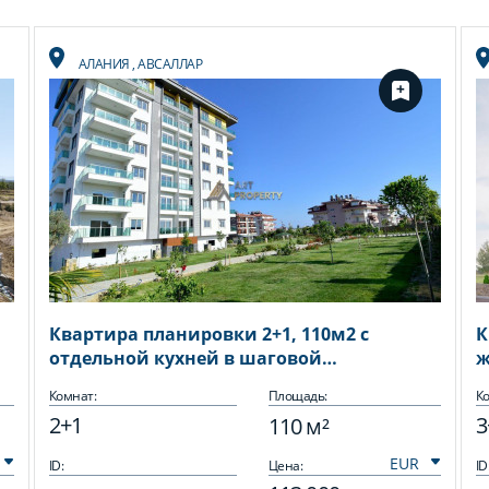
АЛАНИЯ
,
АВСАЛЛАР
Квартира планировки 2+1, 110м2 с
К
отдельной кухней в шаговой
ж
доступности от моря, район Авсаллар
Комнат:
Площадь:
Ко
2+1
3
110 м²
ID:
Цена:
ID