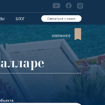
ВЫ
БЛОГ
Связаться с нами
ИЗБРАННОЕ
салларе
объекта