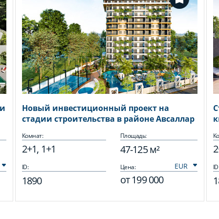
 и
Новый инвестиционный проект на
С
стадии строительства в районе Авсаллар
к
Комнат:
Площадь:
Ко
2+1, 1+1
2
47-125 м²
ID:
Цена:
ID
от
199 000
1890
1