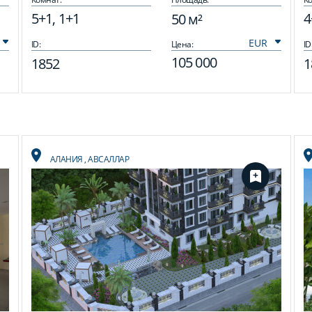
5+1, 1+1
4
50 м²
ID:
Цена:
ID
105 000
1852
1
АЛАНИЯ
,
АВСАЛЛАР