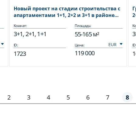
Новый проект на стадии строительства с
Г
апартаментами 1+1, 2+2 и 3+1 в районе
2
Авсаллар
Комнат:
Площадь:
Ко
3+1, 2+1, 1+1
3
55-165 м²
ID:
Цена:
ID
119 000
1723
1
2
3
4
5
6
7
8