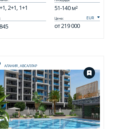
+1, 2+1, 1+1
51-140 м²
:
Цена:
от
219 000
845
АЛАНИЯ
,
АВСАЛЛАР