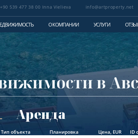
+90 539 477 38 00 Inna Vielieva
info@artproperty.net
ЕДВИЖИМОСТЬ
О КОМПАНИИ
УСЛУГИ
ОТЗЫ
вижимости в Ав
Аренда
Тип объекта
Планировка
Цена,
EUR
ID 