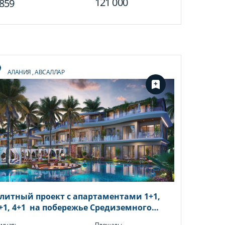
121 000
859
АЛАНИЯ
,
АВСАЛЛАР
литный проект с апартаментами 1+1,
+1, 4+1 на побережье Средиземного
оря, район Авсаллар
мнат:
Площадь: