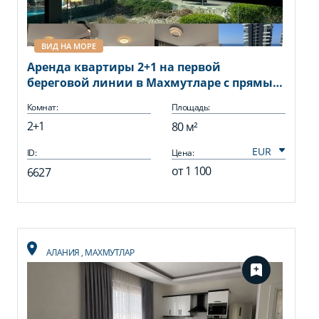
ВИД НА МОРЕ
Аренда квартиры 2+1 на первой
береговой линии в Махмутларе с прямым
видом на море
Комнат:
Площадь:
2+1
80 м²
ID:
Цена:
от
1 100
6627
АЛАНИЯ
,
МАХМУТЛАР