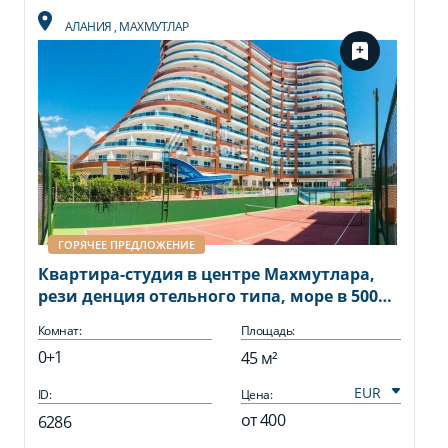
АЛАНИЯ
,
МАХМУТЛАР
ГОРЯЧЕЕ ПРЕДЛОЖЕНИЕ
Квартира-студия в центре Махмутлара,
рези денция отельного типа, море в 500
метрах
Комнат:
Площадь:
0+1
45 м²
ID:
Цена:
от
400
6286