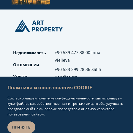
+90 539 477 38 00 Inna
Недвижимость
Vielieva
О компании
+90 533 399 28 36 Salih
Услуги
Kendisever
Политика использования COOKIE
Отзывы
Согласно нашей
политике конфиденциальности
мы используем
info@artproperty.net
Блог
куки-файлы, как собственные, так и третьих лиц, чтобы улучшать
Mahmutlar Mah.
предлагаемый нами сервис посредством анализа характера
Barbaros Cad. No: 208
пользования сайтом.
Alanya/Antalya
ПРИНЯТЬ