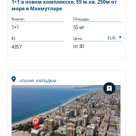
1+1 в новом комплекске, 55 м.кв. 250м от
моря в Махмутларе
Комнат:
Площадь:
1+1
55 м²
ID:
Цена:
от
30
4357
АЛАНИЯ
,
КАРГЫДЖАК