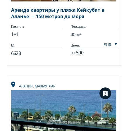
Аренда квартиры у пляжа Кейкубат в
Аланье — 150 метров до моря
Комнат:
Площадь:
1+1
40 м²
ID:
Цена:
от
500
6628
АЛАНИЯ
,
МАХМУТЛАР