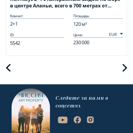
в центре Аланьи, всего в 700 метрах от
пляжа Кейкубат
Комнат:
Площадь:
2+1
120 м²
ID:
Цена:
I
230 000
5542
Cледите за нами в
соцсетях