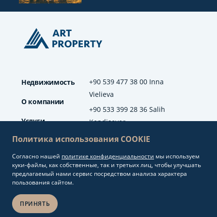
+90 539 477 38 00 Inna
Недвижимость
Vielieva
О компании
+90 533 399 28 36 Salih
Услуги
Kendisever
Политика использования COOKIE
Отзывы
Согласно нашей
политике конфиденциальности
мы используем
info@artproperty.net
Блог
куки-файлы, как собственные, так и третьих лиц, чтобы улучшать
Mahmutlar Mah.
предлагаемый нами сервис посредством анализа характера
Barbaros Cad. No: 208
пользования сайтом.
Alanya/Antalya
ПРИНЯТЬ