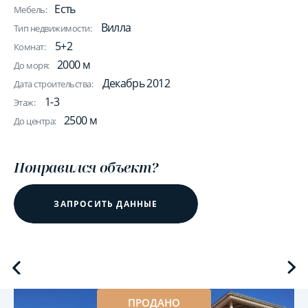
Есть
Мебель:
Вилла
Тип недвижимости:
5+2
Комнат:
2000 м
До моря:
Декабрь 2012
Дата строительства:
1-3
Этаж:
2500 м
До центра:
Понравился объект?
ЗАПРОСИТЬ ДАННЫЕ
ПРОДАНО