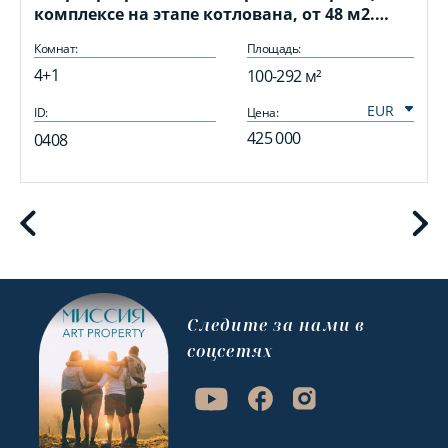
комплексе на этапе котлована, от 48 м2.
Оба, Алания
Комнат:
Площадь:
4+1
100-292 м²
ID:
Цена:
I
425 000
0408
Cледите за нами в
соцсетях