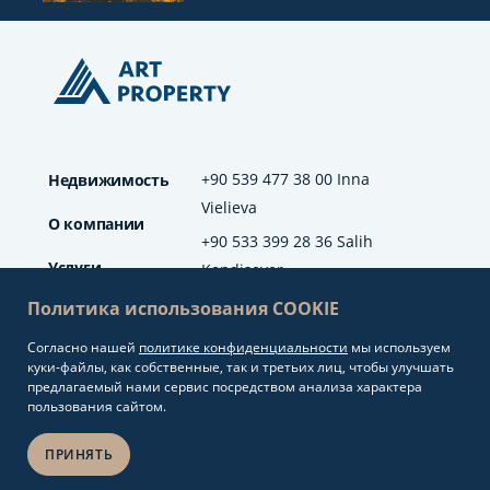
+90 539 477 38 00 Inna
Недвижимость
Vielieva
О компании
+90 533 399 28 36 Salih
Услуги
Kendisever
Политика использования COOKIE
Отзывы
Согласно нашей
политике конфиденциальности
мы используем
info@artproperty.net
Блог
куки-файлы, как собственные, так и третьих лиц, чтобы улучшать
Mahmutlar Mah.
предлагаемый нами сервис посредством анализа характера
Barbaros Cad. No: 208
пользования сайтом.
Alanya/Antalya
ПРИНЯТЬ