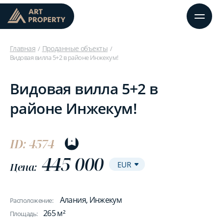
Главная
Проданные объекты
Видовая вилла 5+2 в районе Инжекум!
Видовая вилла 5+2 в
районе Инжекум!
ID: 4574
445 000
Цена:
Алания, Инжекум
Расположение:
265 м²
Площадь: