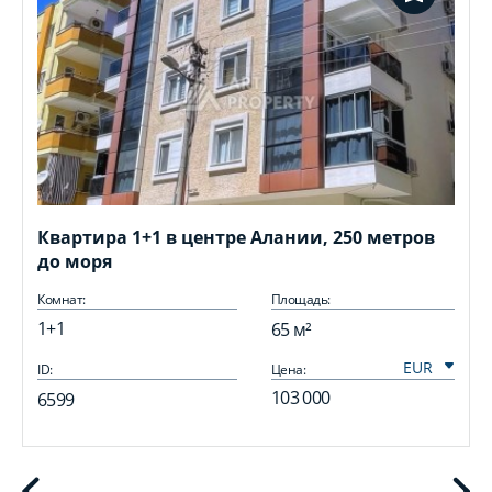
Квартира 1+1 в центре Алании, 250 метров
до моря
Комнат:
Площадь:
1+1
65 м²
ID:
Цена:
I
103 000
6599