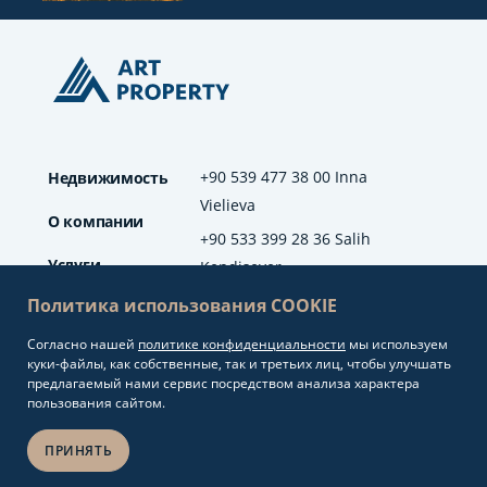
+90 539 477 38 00 Inna
Недвижимость
Vielieva
О компании
+90 533 399 28 36 Salih
Услуги
Kendisever
Политика использования COOKIE
Отзывы
Согласно нашей
политике конфиденциальности
мы используем
info@artproperty.net
Блог
куки-файлы, как собственные, так и третьих лиц, чтобы улучшать
Mahmutlar Mah.
предлагаемый нами сервис посредством анализа характера
Barbaros Cad. No: 208
пользования сайтом.
Alanya/Antalya
ПРИНЯТЬ