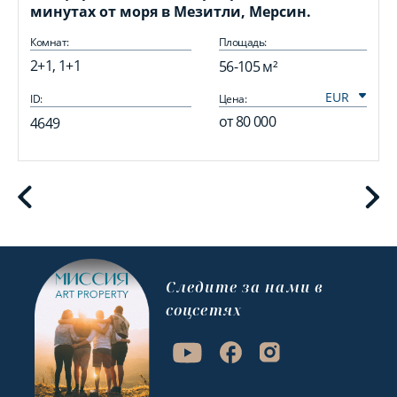
минутах от моря в Мезитли, Мерсин.
Комнат:
Площадь:
2+1, 1+1
56-105 м²
ID:
Цена:
I
от
80 000
4649
Cледите за нами в
соцсетях