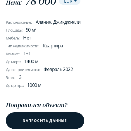
78 000
Цена:
Алания, Джикджилли
Расположение:
50 м²
Площадь:
Нет
Мебель:
Квартира
Тип недвижимости:
1+1
Комнат:
1400 м
До моря:
Февраль 2022
Дата строительства:
3
Этаж:
1000 м
До центра:
Понравился объект?
ЗАПРОСИТЬ ДАННЫЕ