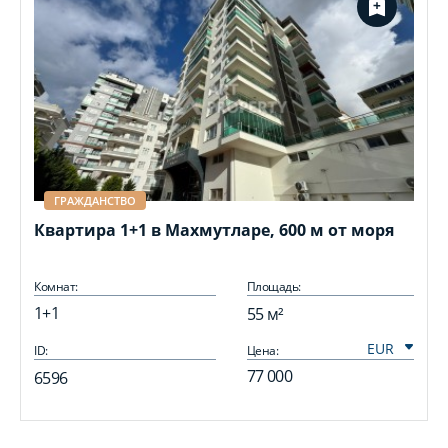
ГРАЖДАНСТВО
Квартира 1+1 в Махмутларе, 600 м от моря
Комнат:
Площадь:
1+1
55 м²
ID:
Цена:
I
77 000
6596