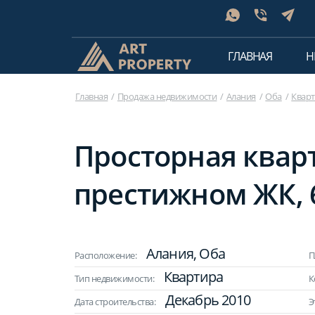
ГЛАВНАЯ
Н
Главная
Продажа недвижимости
Алания
Оба
Квар
Просторная кварт
престижном ЖК, 6
Алания, Оба
Расположение:
П
Квартира
Тип недвижимости:
К
Декабрь 2010
Дата строительства:
Э