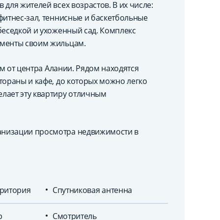
для жителей всех возрастов. В их числе:
фитнес-зал, теннисные и баскетбольные
беседкой и ухоженный сад. Комплекс
оменты своим жильцам.
км от центра Алании. Рядом находятся
тораны и кафе, до которых можно легко
лает эту квартиру отличным
анизации просмотра недвижимости в
ритория
Спутниковая антенна
р
Смотритель