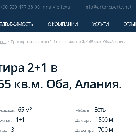
+90 539 477 38 00 Inna Vielieva
info@artproperty.net
ЕДВИЖИМОСТЬ
О КОМПАНИИ
УСЛУГИ
ОТЗЫ
тира
Просторная квартира 2+1 в престижном ЖК, 65 кв.м. Оба, Алания.
ира 2+1 в
5 кв.м. Оба, Алания.
65 м²
Есть
лощадь:
Мебель:
1+1
1500 м
омнат:
До моря:
3
700 м
таж:
До центра: