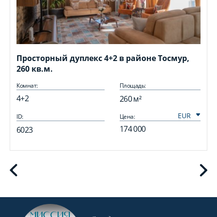
Просторный дуплекс 4+2 в районе Тосмур,
260 кв.м.
Комнат:
Площадь:
4+2
260 м²
ID:
Цена:
I
174 000
6023