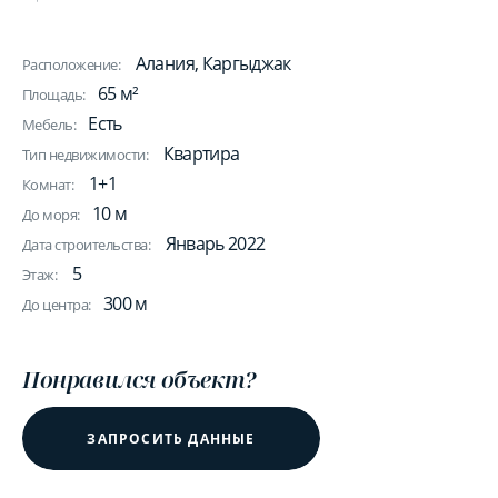
Алания, Каргыджак
Расположение:
65 м²
Площадь:
Есть
Мебель:
Квартира
Тип недвижимости:
1+1
Комнат:
10 м
До моря:
Январь 2022
Дата строительства:
5
Этаж:
300 м
До центра:
Понравился объект?
ЗАПРОСИТЬ ДАННЫЕ