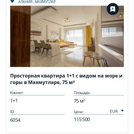
АЛАНИЯ
,
МАХМУТЛАР
Просторная квартира 1+1 с видом на море и
горы в Махмутларе, 75 м²
Комнат:
Площадь:
1+1
75 м²
ID:
Цена:
I
115 500
6054