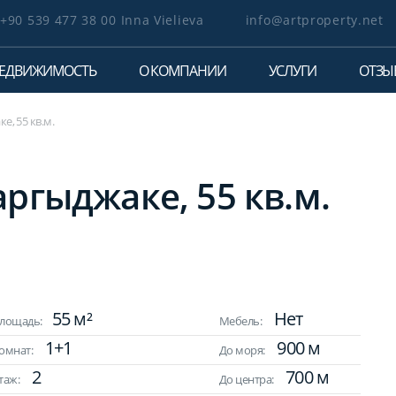
+90 539 477 38 00 Inna Vielieva
info@artproperty.net
ЕДВИЖИМОСТЬ
О КОМПАНИИ
УСЛУГИ
ОТЗЫ
е, 55 кв.м.
аргыджаке, 55 кв.м.
55 м²
Нет
лощадь:
Мебель:
1+1
900 м
омнат:
До моря:
2
700 м
таж:
До центра: