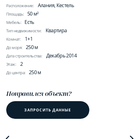
Алания, Кестель
Расположение:
50 м²
Площадь:
Есть
Мебель:
Квартира
Тип недвижимости:
1+1
Комнат:
250 м
До моря:
Декабрь 2014
Дата строительства:
2
Этаж:
250 м
До центра:
Понравился объект?
ЗАПРОСИТЬ ДАННЫЕ