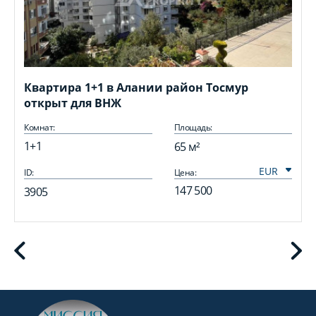
Квартира 1+1 в Алании район Тосмур
открыт для ВНЖ
Комнат:
Площадь:
1+1
65 м²
ID:
Цена:
I
147 500
3905