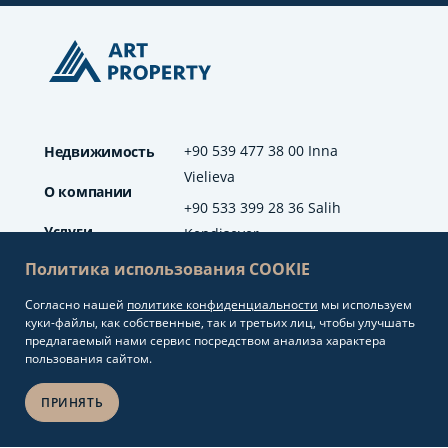
+90 539 477 38 00 Inna
Недвижимость
Vielieva
О компании
+90 533 399 28 36 Salih
Услуги
Kendisever
Политика использования COOKIE
Отзывы
Согласно нашей
политике конфиденциальности
мы используем
info@artproperty.net
Блог
куки-файлы, как собственные, так и третьих лиц, чтобы улучшать
Mahmutlar Mah.
предлагаемый нами сервис посредством анализа характера
Barbaros Cad. No: 208
пользования сайтом.
Alanya/Antalya
ПРИНЯТЬ
Разработка сайтов и
Copyright 2026.