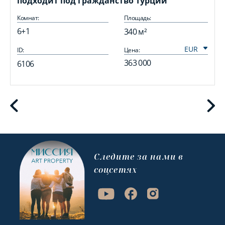
подходит под гражданство Турции
Комнат:
Площадь:
6+1
340 м²
ID:
Цена:
I
363 000
6106
Cледите за нами в
соцсетях