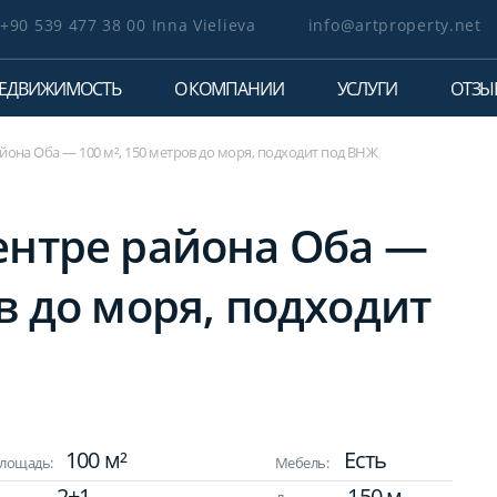
+90 539 477 38 00 Inna Vielieva
info@artproperty.net
ЕДВИЖИМОСТЬ
О КОМПАНИИ
УСЛУГИ
ОТЗЫ
айона Оба — 100 м², 150 метров до моря, подходит под ВНЖ
ентре района Оба —
ов до моря, подходит
100 м²
Есть
лощадь:
Мебель:
2+1
150 м