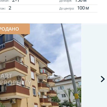
омнат:
До моря:
2
100 м
таж:
До центра:
РОДАНО