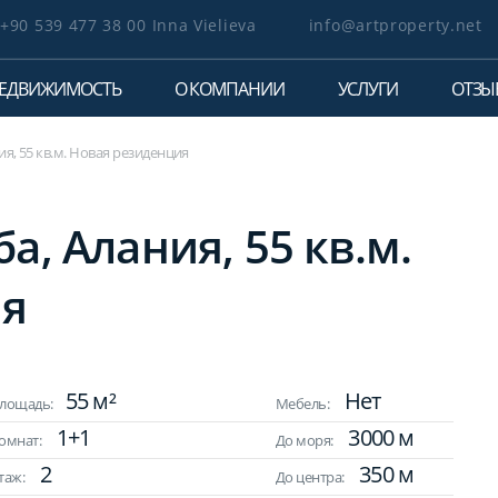
+90 539 477 38 00 Inna Vielieva
info@artproperty.net
ЕДВИЖИМОСТЬ
О КОМПАНИИ
УСЛУГИ
ОТЗЫ
ия, 55 кв.м. Новая резиденция
а, Алания, 55 кв.м.
ия
55 м²
Нет
лощадь:
Мебель:
1+1
3000 м
омнат:
До моря:
2
350 м
таж:
До центра: