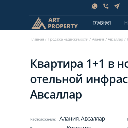
ГЛАВНАЯ
Н
Главная
Продажа недвижимости
Алания
Авсаллар
Квартира 1+1 в н
отельной инфрас
Авсаллар
Алания, Авсаллар
Расположение:
П
Квартира