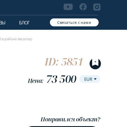
ВЫ
БЛОГ
Связаться с нами
й в районе Авсаллар
ID: 5851
73 500
Цена:
Понравился объект?