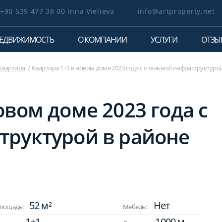
+90 539 477 38 00 Inna Vielieva
info@artproperty.net
ЕДВИЖИМОСТЬ
О КОМПАНИИ
УСЛУГИ
ОТЗЫ
Квартира
Квартира 1+1 в новом доме 2023 года с отельной инфраструктуро
овом доме 2023 года с
труктурой в районе
52 м²
Нет
лощадь:
Мебель:
1+1
1000 м