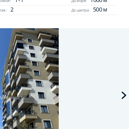
омнат:
До моря:
2
500 м
таж:
До центра: