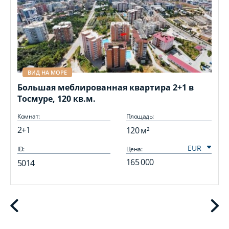
ВИД НА МОРЕ
Большая меблированная квартира 2+1 в
Тосмуре, 120 кв.м.
Комнат:
Площадь:
2+1
120 м²
ID:
Цена:
I
165 000
5014