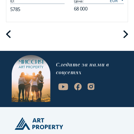
ID:
Цена:
I
68 000
5785
Cледите за нами в
соцсетях