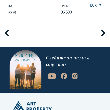
ID:
Цена:
I
96 500
6391
Cледите за нами в
соцсетях