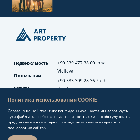
+90 539 477 38 00 Inna
Недвижимость
Vielieva
О компании
+90 533 399 28 36 Salih
Услуги
Kendisever
Политика использования COOKIE
Отзывы
Согласно нашей
политике конфиденциальности
мы используем
info@artproperty.net
Блог
куки-файлы, как собственные, так и третьих лиц, чтобы улучшать
Mahmutlar Mah.
предлагаемый нами сервис посредством анализа характера
Barbaros Cad. No: 208
пользования сайтом.
Alanya/Antalya