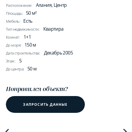
Алания, Центр
Расположение:
50 м²
Площадь:
Есть
Мебель:
Квартира
Тип недвижимости:
1+1
Комнат:
150 м
До моря:
Декабрь 2005
Дата строительства:
5
Этаж:
50 м
До центра:
Понравился объект?
ЗАПРОСИТЬ ДАННЫЕ