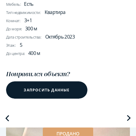
Есть
Мебель:
Квартира
Тип недвижимости:
3+1
Комнат:
300 м
До моря:
Октябрь 2023
Дата строительства:
5
Этаж:
400 м
До центра:
Понравился объект?
ЗАПРОСИТЬ ДАННЫЕ
ПРОДАНО