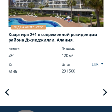
ВИД НА ЖИТЕЛЬСТВО
Квартира 2+1 в современной резиденции
района Джикджилли, Алания.
Комнат:
Площадь:
2+1
120 м²
ID:
Цена:
I
291 500
6146