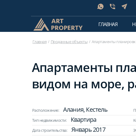
ГЛАВНАЯ
Н
Главная
Проданные объекты
Апартаменты планировки 
Апартаменты пла
видом на море, р
Алания, Кестель
Расположение:
П
Квартира
Тип недвижимости:
К
Январь 2017
Дата строительства:
Э