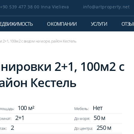
+90 539 477 38 00 Inna Vielieva
info@artproperty.net
ЕДВИЖИМОСТЬ
О КОМПАНИИ
УСЛУГИ
ОТЗЫ
2+1, 100м2 с видом на море, район Кестель
нировки 2+1, 100м2 с
айон Кестель
100 м²
Нет
лощадь:
Мебель:
2+1
50 м
омнат:
До моря:
2
250 м
таж:
До центра: