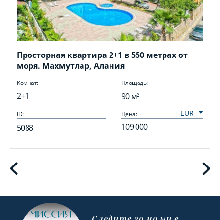
Просторная квартира 2+1 в 550 метрах от
моря. Махмутлар, Алания
Комнат:
Площадь:
2+1
90 м²
ID:
Цена:
I
109 000
5088
Cледите за нами в