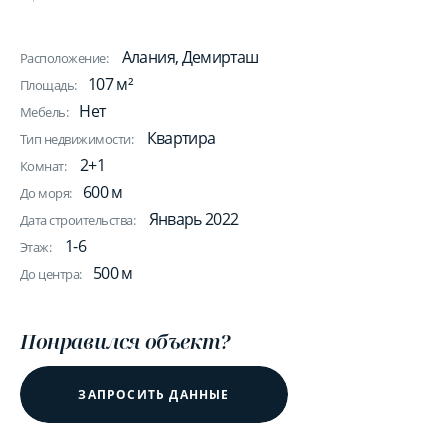
Алания, Демирташ
Расположение:
107 м²
Площадь:
Нет
Мебель:
Квартира
Тип недвижимости:
2+1
Комнат:
600 м
До моря:
Январь 2022
Дата строительства:
1-6
Этаж:
500 м
До центра:
Понравился объект?
ЗАПРОСИТЬ ДАННЫЕ