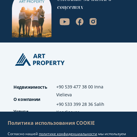
соцсетях
+90 539 477 38 00 Inna
Недвижимость
Vielieva
О компании
+90 533 399 28 36 Salih
Услуги
Kendisever
Политика использования COOKIE
Отзывы
Согласно нашей
политике конфиденциальности
мы используем
info@artproperty.net
Блог