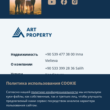
+90 539 477 38 00 Inna
Недвижимость
Vielieva
О компании
+90 533 399 28 36 Salih
Услуги
Kendisever
Политика использования COOKIE
Отзывы
Согласно нашей
политике конфиденциальности
мы используем
info@artproperty.net
Блог
куки-файлы, как собственные, так и третьих лиц, чтобы улучшать
Mahmutlar Mah.
предлагаемый нами сервис посредством анализа характера
Barbaros Cad. No: 208
пользования сайтом.
Alanya/Antalya