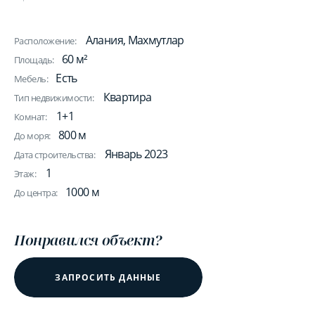
Алания, Махмутлар
Расположение:
60 м²
Площадь:
Есть
Мебель:
Квартира
Тип недвижимости:
1+1
Комнат:
800 м
До моря:
Январь 2023
Дата строительства:
1
Этаж:
1000 м
До центра:
Понравился объект?
ЗАПРОСИТЬ ДАННЫЕ