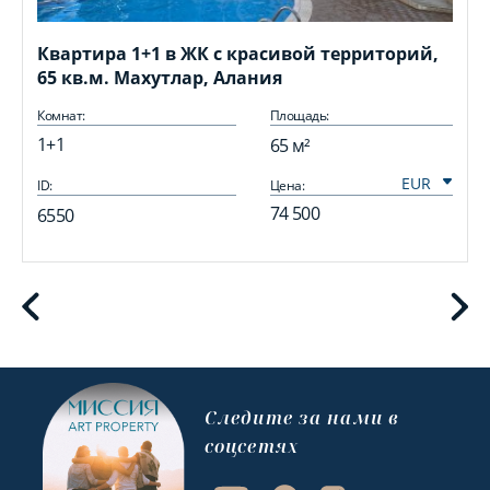
Квартира 1+1 в ЖК с красивой территорий,
65 кв.м. Махутлар, Алания
Комнат:
Площадь:
1+1
65 м²
ID:
Цена:
I
74 500
6550
Cледите за нами в
соцсетях