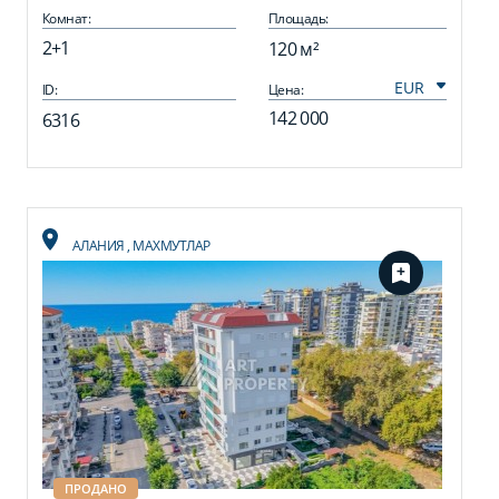
Махмутларе
Комнат:
Площадь:
2+1
120 м²
ID:
Цена:
142 000
6316
АЛАНИЯ
,
МАХМУТЛАР
ПРОДАНО