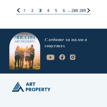
1
2
3
4
5
6
288
289
...
Cледите за нами в
соцсетях