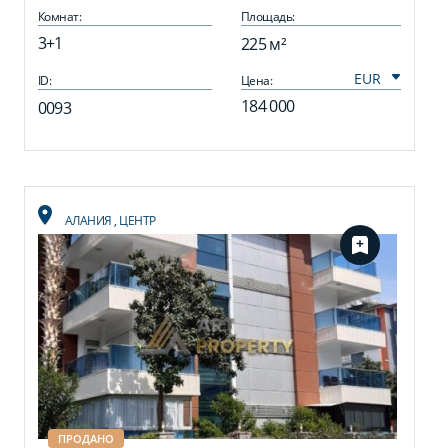
Аланья, 225 м2
Комнат:
Площадь:
3+1
225 м²
ID:
Цена:
184 000
0093
АЛАНИЯ
,
ЦЕНТР
ПРОДАНО