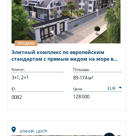
ПРОДАНО
Элитный комплекс по европейским
стандартам с прямым видом на море в
Аланье, 89м2, 174м2.
Комнат:
Площадь:
3+1, 2+1
89-174 м²
ID:
Цена:
128 000
0082
АЛАНИЯ
,
ЦЕНТР