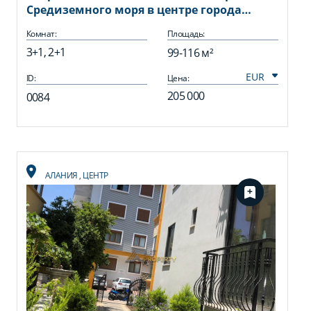
Средиземного моря в центре города
Аланья, 99 м2, 116 м2
Комнат:
Площадь:
3+1, 2+1
99-116 м²
ID:
Цена:
205 000
0084
АЛАНИЯ
,
ЦЕНТР