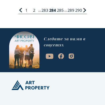
1
2
283
284
285
289
290
...
...
Cледите за нами в
соцсетях