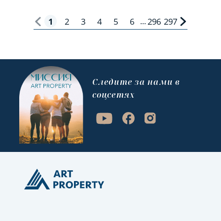
1
2
3
4
5
6
296
297
...
Cледите за нами в
соцсетях